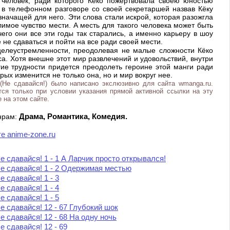
 человек, ради которого Кёко пожертвовала своею юностью
 в телефонном разговоре со своей секретаршей назвав Кёку
 значащей для него. Эти слова стали искрой, которая разожгла
имое чувство мести. А месть для такого человека может быть
чего они все эти годы так старались, а именно карьеру в шоу
 не сдаваться и пойти на все ради своей мести.
целеустремленности, преодолевая не малые сложности Кёко
а. Хотя внешне этот мир развлечений и удовольствий, внутри
гие трудности придется преодолеть героине этой манги ради
рых изменится не только она, но и мир вокруг нее.
 (Не сдавайся!) было написано экслюзивно для сайта wmanga.ru.
ся только при условии указания прямой активной ссылки на эту
 на этом сайте.
Драма, Романтика, Комедия.
анрам:
те anime-zone.ru
е сдавайся! 1 - 1 А Ларчик просто открывался!
е сдавайся! 1 - 2 Одержимая местью
е сдавайся! 1 - 3
е сдавайся! 1 - 4
е сдавайся! 1 - 5
е сдавайся! 12 - 67 Глубокий шок
е сдавайся! 12 - 68 На одну ночь
е сдавайся! 12 - 69