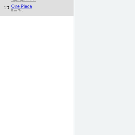
One Piece
20
Ван Пис