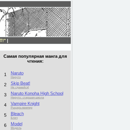
T!"
|
Самая популярная манга для
чтения:
Naruto
1
Наруто
Skip Beat!
2
Не сдавайся!
Naruto Konoha High School
3
Наруто: старшая школа
Vampire Knight
4
Рыцарь-вампир
Bleach
5
Блич
Model
6
Модель