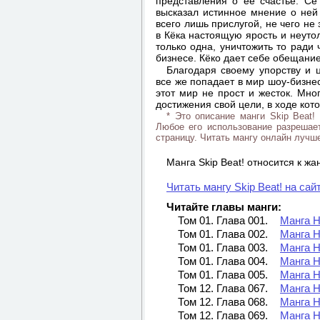
представления о её счастье. Сё
высказал истинное мнение о ней
всего лишь прислугой, не чего не
в Кёка настоящую ярость и неутол
только одна, уничтожить то ради 
бизнесе. Кёко дает себе обещание
Благодаря своему упорству и 
все же попадает в мир шоу-бизнес
этот мир не прост и жесток. Мно
достижения свой цели, в ходе кото
* Это описание манги Skip Beat!
Любое его использование разрешает
страницу. Читать мангу онлайн лучше
Манга Skip Beat! относится к ж
Читать мангу Skip Beat! на сай
Читайте главы манги:
Том 01. Глава 001.
Манга Н
Том 01. Глава 002.
Манга Н
Том 01. Глава 003.
Манга Н
Том 01. Глава 004.
Манга Н
Том 01. Глава 005.
Манга Н
Том 12. Глава 067.
Манга Н
Том 12. Глава 068.
Манга Н
Том 12. Глава 069.
Манга Н