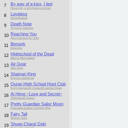
By way of a kiss, I lied
7
Поцелуй, о котором я солгал
Loveless
8
Нелюбимый
Death Note
9
Тетрадь Смерти
Reaching You
10
Достучаться до тебя
Berserk
11
Берсерк
Highschool of the Dead
12
Школа Мертвяков
Air Gear
13
Эир Гиар
Shaman King
14
Король шаманов
Ouran High School Host Club
15
Клуб свиданий старшей школы Оран
Ai Hime ~Love and Secret~
16
Любовный секрет
Pretty Guardian Sailor Moon
17
Красавица-воин Сейлор Мун
Fairy Tail
18
Фейри Тейл
Shugo Chara! Doki
19
Чара-хранители!