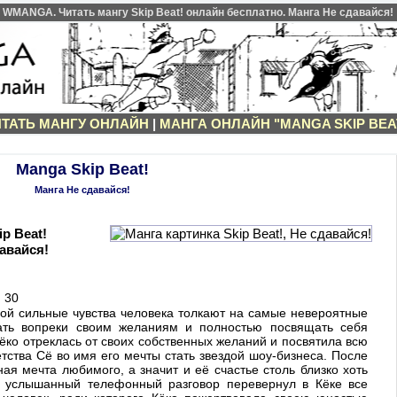
WMANGA. Читать мангу Skip Beat! онлайн бесплатно. Манга Не сдавайся!
ТАТЬ МАНГУ ОНЛАЙН
|
МАНГА ОНЛАЙН "MANGA SKIP BEA
Manga Skip Beat!
Манга Не сдавайся!
ip Beat!
авайся!
:
30
рой сильные чувства человека толкают на самые невероятные
вать вопреки своим желаниям и полностью посвящать себя
ёко отреклась от своих собственных желаний и посвятила всю
тства Сё во имя его мечты стать звездой шоу-бизнеса. После
ная мечта любимого, а значит и её счастье столь близко хоть
но услышанный телефонный разговор перевернул в Кёке все