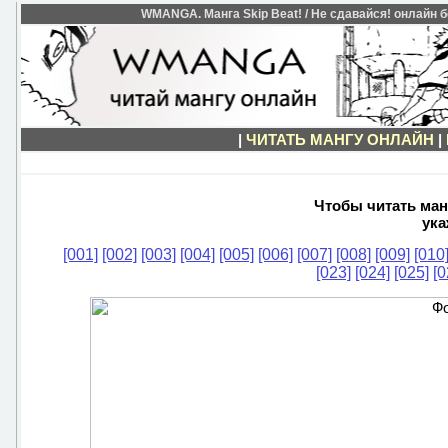
WMANGA. Манга Skip Beat! / Не сдавайся! онлайн бе
|
ЧИТАТЬ МАНГУ ОНЛАЙН
|
Чтобы читать манг
ука
[001]
[002]
[003]
[004]
[005]
[006]
[007]
[008]
[009]
[010
[023]
[024]
[025]
[0