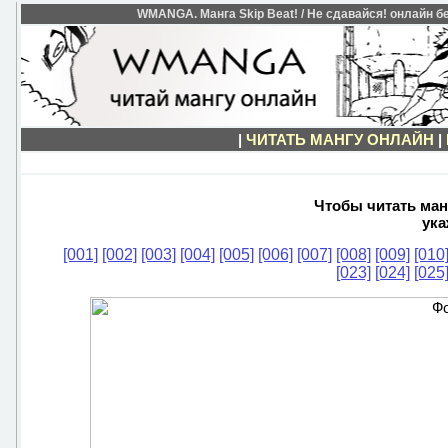
WMANGA. Манга Skip Beat! / Не сдавайся! онлайн бе
|
ЧИТАТЬ МАНГУ ОНЛАЙН
|
Чтобы читать манг
ука
[001]
[002]
[003]
[004]
[005]
[006]
[007]
[008]
[009]
[010
[023]
[024]
[025