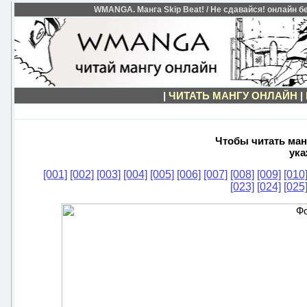
WMANGA. Манга Skip Beat! / Не сдавайся! онлайн бе
|
ЧИТАТЬ МАНГУ ОНЛАЙН
|
Чтобы читать манг
ука
[001]
[002]
[003]
[004]
[005]
[006]
[007]
[008]
[009]
[010
[023]
[024]
[025