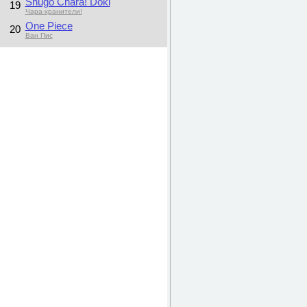
Shugo Chara! Doki
19
Чара-хранители!
One Piece
20
Ван Пис