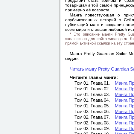
предстоит стать воином и сра
товарищами той самой принцессы
примерно её возраста.
Манга повествующая о прик
опубликованных историй о Сейл
публикаций манг и создания ани
всем мире и ставшая любимой ист
* Это описание манги Pretty Gu
экслюзивно для сайта wmanga.ru. Л
прямой активной ссылки на эту стран
Манга Pretty Guardian Sailor 
седзе.
Читать мангу Pretty Guardian S
Читайте главы манги:
Том 01. Глава 01.
Манга Пр
Том 01. Глава 02.
Манга Пр
Том 01. Глава 03.
Манга Пр
Том 01. Глава 04.
Манга Пр
Том 01. Глава 05.
Манга Пр
Том 02. Глава 06.
Манга Пр
Том 02. Глава 07.
Манга Пр
Том 02. Глава 08.
Манга Пр
Том 02. Глава 09.
Манга Пр