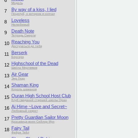
6
Модель
By way of a kiss, I lied
7
Поцелуй, о котором я солгал
Loveless
8
Нелюбимый
Death Note
9
Тетрадь Смерти
Reaching You
10
Достучаться до тебя
Berserk
11
Берсерк
Highschool of the Dead
12
Школа Мертвяков
Air Gear
13
Эир Гиар
Shaman King
14
Король шаманов
Ouran High School Host Club
15
Клуб свиданий старшей школы Оран
Ai Hime ~Love and Secret~
16
Любовный секрет
Pretty Guardian Sailor Moon
17
Красавица-воин Сейлор Мун
Fairy Tail
18
Фейри Тейл