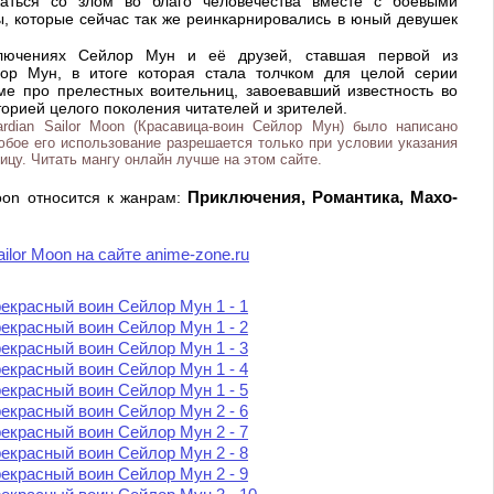
жаться со злом во благо человечества вместе с боевыми
, которые сейчас так же реинкарнировались в юный девушек
лючениях Сейлор Мун и её друзей, ставшая первой из
ор Мун, в итоге которая стала толчком для целой серии
ме про прелестных воительниц, завоевавший известность во
орией целого поколения читателей и зрителей.
ardian Sailor Moon (Красавица-воин Сейлор Мун) было написано
юбое его использование разрешается только при условии указания
ицу. Читать мангу онлайн лучше на этом сайте.
Приключения, Романтика, Махо-
Moon относится к жанрам:
ailor Moon на сайте anime-zone.ru
екрасный воин Сейлор Мун 1 - 1
екрасный воин Сейлор Мун 1 - 2
екрасный воин Сейлор Мун 1 - 3
екрасный воин Сейлор Мун 1 - 4
екрасный воин Сейлор Мун 1 - 5
екрасный воин Сейлор Мун 2 - 6
екрасный воин Сейлор Мун 2 - 7
екрасный воин Сейлор Мун 2 - 8
екрасный воин Сейлор Мун 2 - 9