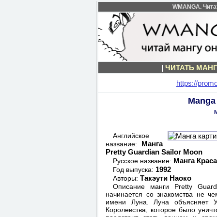
WMANGA. Читать
|
ЧИТАТЬ МАН
https://prom
Manga 
Английское
Манга
название:
Pretty Guardian Sailor Moon
Манга Крас
Русское название:
1992
Год выпуска:
Такэути Наоко
Авторы:
Описание манги Pretty Guar
начинается со знакомства не ч
имени Луна. Луна объясняет У
Королевства, которое было уничт