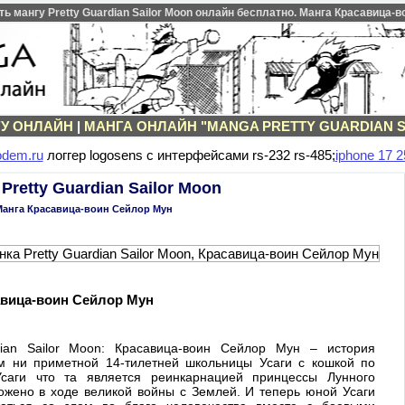
 мангу Pretty Guardian Sailor Moon онлайн бесплатно. Манга Красавица-
ГУ ОНЛАЙН
|
МАНГА ОНЛАЙН "MANGA PRETTY GUARDIAN 
odem.ru
логгер logosens с интерфейсами rs-232 rs-485;
iphone 17 2
Pretty Guardian Sailor Moon
Манга Красавица-воин Сейлор Мун
авица-воин Сейлор Мун
dian Sailor Moon: Красавица-воин Сейлор Мун – история
ем ни приметной 14-тилетней школьницы Усаги с кошкой по
саги что та является реинкарнацией принцессы Лунного
ожено в ходе великой войны с Землей. И теперь юной Усаги