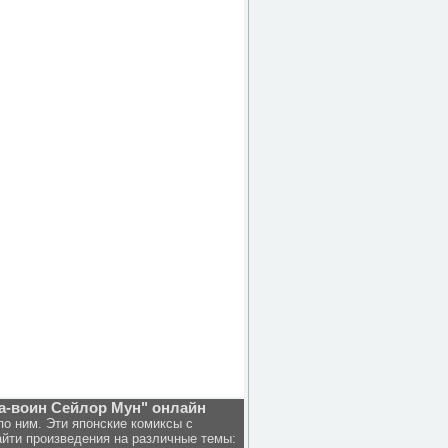
ица-воин Сейлор Мун" онлайн
о ним. Эти японские комиксы с
йти произведения на различные темы: