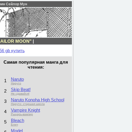
воин Сейлор Мун
SAILOR MOON"
|
56 gb купить
Самая популярная манга для
чтения:
Naruto
1
Наруто
Skip Beat!
2
Не сдавайся!
Naruto Konoha High School
3
Наруто: старшая школа
Vampire Knight
4
Рыцарь-вампир
Bleach
5
Блич
Model