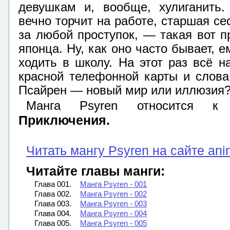
девушкам и, вообще, хулиганить.
вечно торчит на работе, старшая се
за любой проступок, — такая вот п
японца. Ну, как оно часто бывает, е
ходить в школу. На этот раз всё н
красной телефонной карты и слова
Псайрен — новый мир или иллюзия?
Манга Psyren относится 
Приключения.
Читать мангу Psyren на сайте ani
Читайте главы манги:
Глава 001.
Манга Psyren - 001
Глава 002.
Манга Psyren - 002
Глава 003.
Манга Psyren - 003
Глава 004.
Манга Psyren - 004
Глава 005.
Манга Psyren - 005