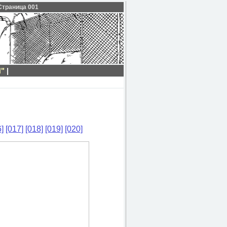
 Страница 001
"
|
]
[017]
[018]
[019]
[020]