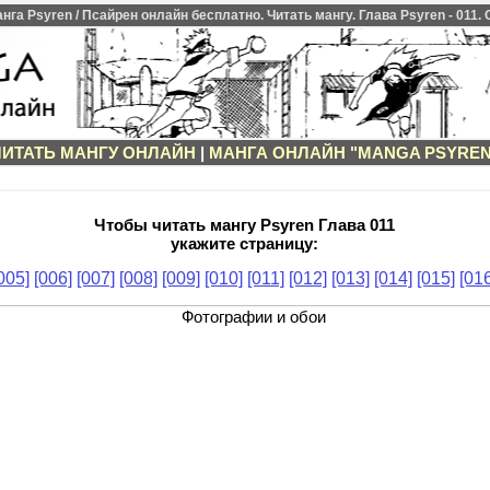
а Psyren / Псайрен онлайн бесплатно. Читать мангу. Глава Psyren - 011.
ЧИТАТЬ МАНГУ ОНЛАЙН
|
МАНГА ОНЛАЙН "MANGA PSYREN
Чтобы читать мангу Psyren Глава 011
укажите страницу:
005]
[006]
[007]
[008]
[009]
[010]
[011]
[012]
[013]
[014]
[015]
[016