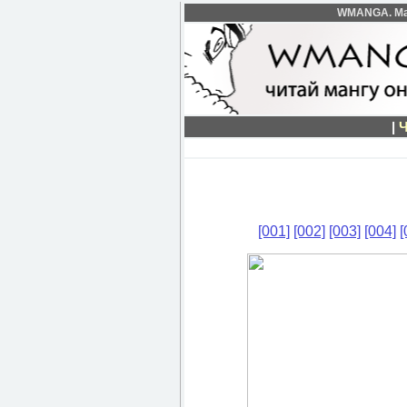
WMANGA. Манг
|
[001]
[002]
[003]
[004]
[