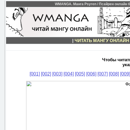
WMANGA. Манга Psyren / Псайрен онлайн бе
|
ЧИТАТЬ МАНГУ ОНЛАЙН
Чтобы читать
ука
[001]
[002]
[003]
[004]
[005]
[006]
[007]
[008]
[009