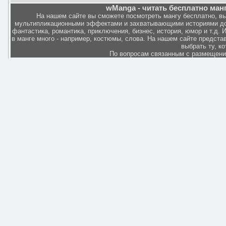
wManga - читать бесплатно манг
На нашем сайте вы сможете посмотреть мангу бесплатно, в
мультипликационными эффектами и захватывающими историями дов
фантастика, романтика, приключения, бизнес, история, юмор и т.д.
в манге много - например, костюмы, слова. На нашем сайте представ
выбрать ту, к
По вопросам связанным с размещен