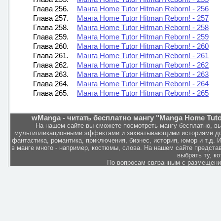
Глава 256.
Манга Home Tutor Hitman Reborn! - 256
Глава 257.
Манга Home Tutor Hitman Reborn! - 257
Глава 258.
Манга Home Tutor Hitman Reborn! - 258
Глава 259.
Манга Home Tutor Hitman Reborn! - 259
Глава 260.
Манга Home Tutor Hitman Reborn! - 260
Глава 261.
Манга Home Tutor Hitman Reborn! - 261
Глава 262.
Манга Home Tutor Hitman Reborn! - 262
Глава 263.
Манга Home Tutor Hitman Reborn! - 263
Глава 264.
Манга Home Tutor Hitman Reborn! - 264
Глава 265.
Манга Home Tutor Hitman Reborn! - 265
wManga - читать бесплатно мангу "Manga Home Tutor
На нашем сайте вы сможете посмотреть мангу бесплатно, в
мультипликационными эффектами и захватывающими историями дов
фантастика, романтика, приключения, бизнес, история, юмор и т.д.
в манге много - например, костюмы, слова. На нашем сайте представ
выбрать ту, к
По вопросам связанным с размещен