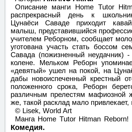
Описание манги Home Tutor Hitm
распрекрасный день к школьни
Цунаёси Саваде приходит кавай
малыш, представившийся професси
учителем Реборном, сообщает моло
уготована участь стать боссом се
Савада (пожизненный неудачник) 
колене. Мельком Реборн упоминае
«девятый» ушел на покой, на Цунаё
дабы новоиспеченный крестный о
положенного срока, Реборн берет
различным прелестям мафиозной ж
же, такой расклад мало привлекает, 
© Lisek, World Art
Манга Home Tutor Hitman Reborn! 
Комедия.