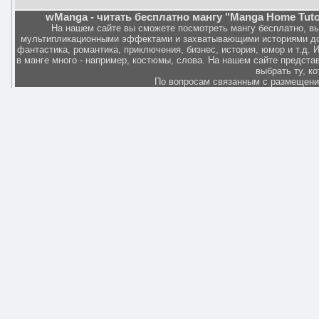
wManga - читать бесплатно мангу "Manga Home Tutor
На нашем сайте вы сможете посмотреть мангу бесплатно, в
мультипликационными эффектами и захватывающими историями дов
фантастика, романтика, приключения, бизнес, история, юмор и т.д.
в манге много - например, костюмы, слова. На нашем сайте представ
выбрать ту, к
По вопросам связанным с размещен