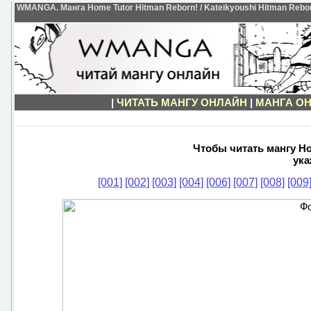
WMANGA. Манга Home Tutor Hitman Reborn! / Kateikyoushi Hitman Rebor
|
ЧИТАТЬ МАНГУ ОНЛАЙН
|
МАНГА ОН
Чтобы читать мангу Ho
ука
[001]
[002]
[003]
[004]
[006]
[007]
[008]
[009