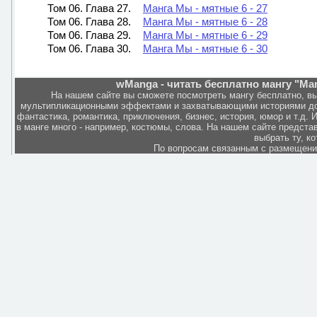
Том 06. Глава 27.
Манга Мы - мятные 6 - 27
Том 06. Глава 28.
Манга Мы - мятные 6 - 28
Том 06. Глава 29.
Манга Мы - мятные 6 - 29
Том 06. Глава 30.
Манга Мы - мятные 6 - 30
wManga - читать бесплатно мангу "Man
На нашем сайте вы сможете посмотреть мангу бесплатно, в
мультипликационными эффектами и захватывающими историями дов
фантастика, романтика, приключения, бизнес, история, юмор и т.д.
в манге много - например, костюмы, слова. На нашем сайте представ
выбрать ту, к
По вопросам связанным с размещен