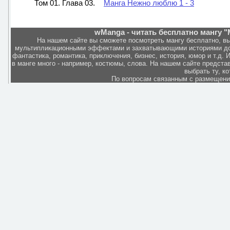
Том 01. Глава 03.
Манга Нежно люблю 1 - 3
wManga - читать бесплатно мангу 
На нашем сайте вы сможете посмотреть мангу бесплатно, в
мультипликационными эффектами и захватывающими историями дов
фантастика, романтика, приключения, бизнес, история, юмор и т.д.
в манге много - например, костюмы, слова. На нашем сайте представ
выбрать ту, к
По вопросам связанным с размещен