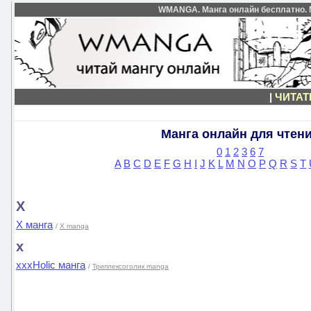
WMANGA. Манга онлайн бесплатно. М
|
ЧИТАТ
Манга онлайн для чтен
0
1
2
3
6
7
A
B
C
D
E
F
G
H
I
J
K
L
M
N
O
P
Q
R
S
T
X
X манга
/
X manga
x
xxxHolic манга
/
Триплексоголик manga