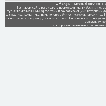
wManga - читать бесплатно м
На нашем сайте вы сможете посмотреть мангу бесплатно, в
мультипликационными эффектами и захватывающими историями дов
фантастика, романтика, приключения, бизнес, история, юмор и т.д.
в манге много - например, костюмы, слова. На нашем сайте представ
выбрать ту, к
По вопросам связанным с размещен