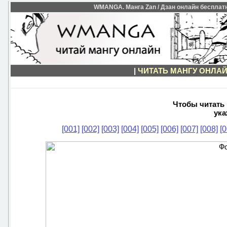
WMANGA. Манга Zan / Дзан онлайн бесплатно
|
ЧИТАТЬ МАНГУ ОНЛА
Чтобы читать 
ука
[001]
[002]
[003]
[004]
[005]
[006]
[007]
[008]
[0