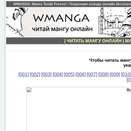
WMANGA. Манга Tende Freeze! / Тенденция холода онлайн бесплатно
|
ЧИТАТЬ МАНГУ ОНЛАЙН
|
МА
Чтобы читать мангу
ука
[001]
[002]
[003]
[004]
[005]
[006]
[007]
[008]
[009]
[010
[0