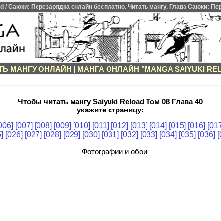
 / Саюки: Перезарядка онлайн бесплатно. Читать мангу. Глава Саюки: Пер
ТЬ МАНГУ ОНЛАЙН
|
МАНГА ОНЛАЙН "MANGA SAIYUKI RE
Чтобы читать мангу Saiyuki Reload Том 08 Глава 40
укажите страницу:
006]
[007]
[008]
[009]
[010]
[011]
[012]
[013]
[014]
[015]
[016]
[017
]
[026]
[027]
[028]
[029]
[030]
[031]
[032]
[033]
[034]
[035]
[036]
[