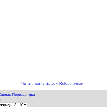
Читать мангу Saiyuki Reload онлайн
 Саюки: Перезарядка
0;