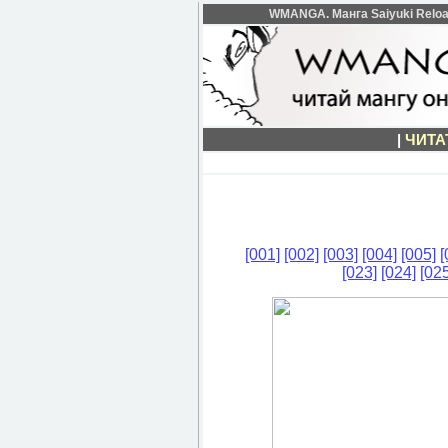
WMANGA. Манга Saiyuki Reload
|
ЧИТА
[001]
[002]
[003]
[004]
[005]
[
[023]
[024]
[025