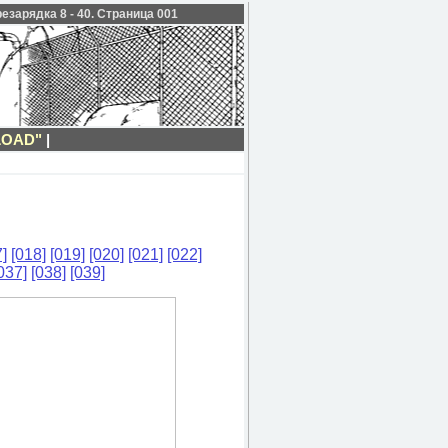
езарядка 8 - 40. Страница 001
LOAD"
|
]
[018]
[019]
[020]
[021]
[022]
037]
[038]
[039]