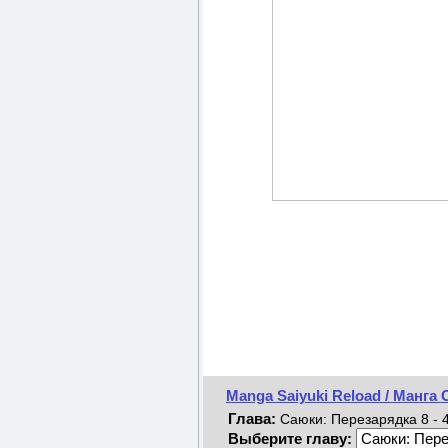
Manga Saiyuki Reload / Манга
Глава:
Саюки: Перезарядка 8 - 4
Выберите главу: