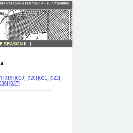
а Розарио и вампир II 4 - 16. Страница
 SEASON II"
|
16
]
[018]
[019]
[020]
[021]
[022]
036]
[037]