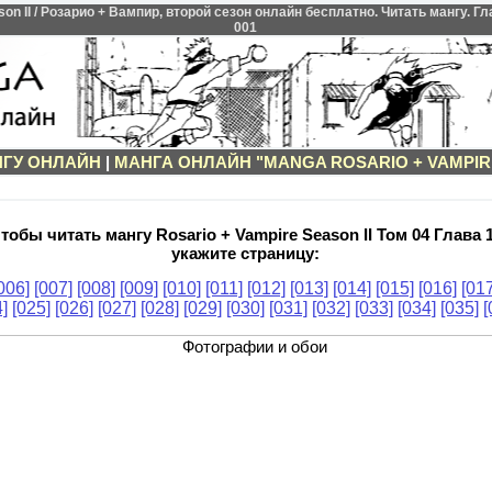
 II / Розарио + Вампир, второй сезон онлайн бесплатно. Читать мангу. Глав
001
НГУ ОНЛАЙН
|
МАНГА ОНЛАЙН "MANGA ROSARIO + VAMPIRE
тобы читать мангу Rosario + Vampire Season II Том 04 Глава 
укажите страницу:
006]
[007]
[008]
[009]
[010]
[011]
[012]
[013]
[014]
[015]
[016]
[017
]
[025]
[026]
[027]
[028]
[029]
[030]
[031]
[032]
[033]
[034]
[035]
[