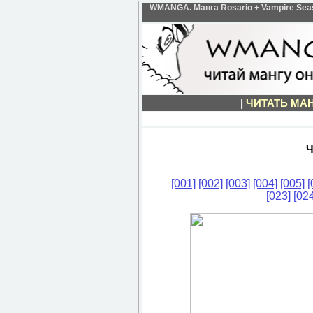
WMANGA. Манга Rosario + Vampire Season
|
ЧИТАТЬ МА
Ч
[001]
[002]
[003]
[004]
[005]
[
[023]
[024