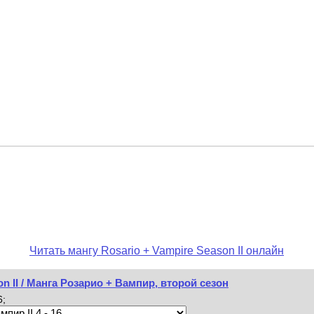
Читать мангу Rosario + Vampire Season II онлайн
n II / Манга Розарио + Вампир, второй сезон
6;