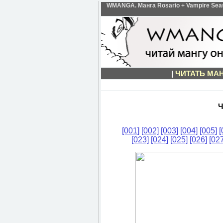
WMANGA. Манга Rosario + Vampire Season
|
ЧИТАТЬ МА
Ч
[001]
[002]
[003]
[004]
[005]
[
[023]
[024]
[025]
[026]
[027