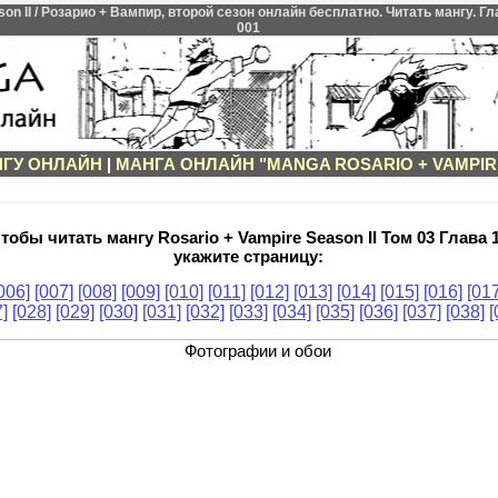
 II / Розарио + Вампир, второй сезон онлайн бесплатно. Читать мангу. Глав
001
НГУ ОНЛАЙН
|
МАНГА ОНЛАЙН "MANGA ROSARIO + VAMPIRE
тобы читать мангу Rosario + Vampire Season II Том 03 Глава 
укажите страницу:
006]
[007]
[008]
[009]
[010]
[011]
[012]
[013]
[014]
[015]
[016]
[017
]
[028]
[029]
[030]
[031]
[032]
[033]
[034]
[035]
[036]
[037]
[038]
[