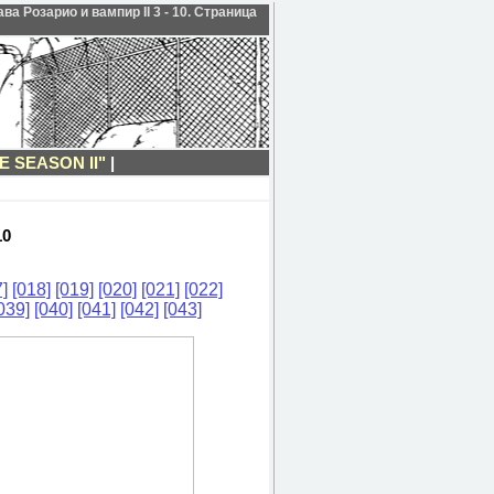
а Розарио и вампир II 3 - 10. Страница
 SEASON II"
|
10
]
[018]
[019]
[020]
[021]
[022]
039]
[040]
[041]
[042]
[043]