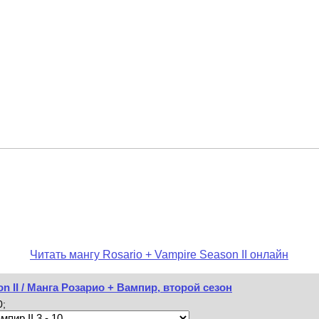
Читать мангу Rosario + Vampire Season II онлайн
n II / Манга Розарио + Вампир, второй сезон
0;