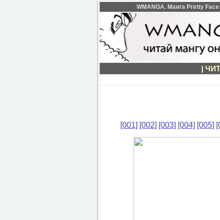
WMANGA. Манга Pretty Face 
|
ЧИТ
[001]
[002]
[003]
[004]
[005]
[