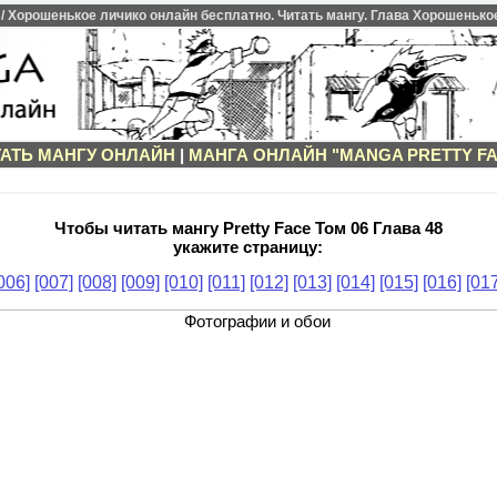
/ Хорошенькое личико онлайн бесплатно. Читать мангу. Глава Хорошенькое 
АТЬ МАНГУ ОНЛАЙН
|
МАНГА ОНЛАЙН "MANGA PRETTY F
Чтобы читать мангу Pretty Face Том 06 Глава 48
укажите страницу:
006]
[007]
[008]
[009]
[010]
[011]
[012]
[013]
[014]
[015]
[016]
[017