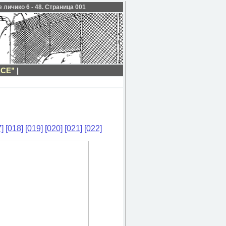
личико 6 - 48. Страница 001
ACE"
|
]
[018]
[019]
[020]
[021]
[022]