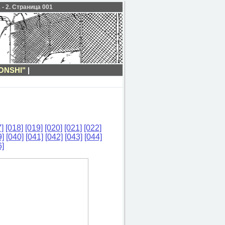
- 2. Страница 001
ONSHI"
|
]
[018]
[019]
[020]
[021]
[022]
9]
[040]
[041]
[042]
[043]
[044]
6]