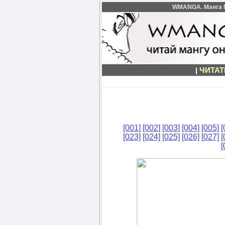
WMANGA. Манга Ne
|
ЧИТАТ
[001]
[002]
[003]
[004]
[005]
[
[023]
[024]
[025]
[026]
[027]
[
[