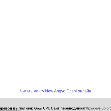
Читать мангу New Angyo Onshi онлайн
еревод выполнен:
Сайт переводчика
http://gear-up.or
Gear UP!;