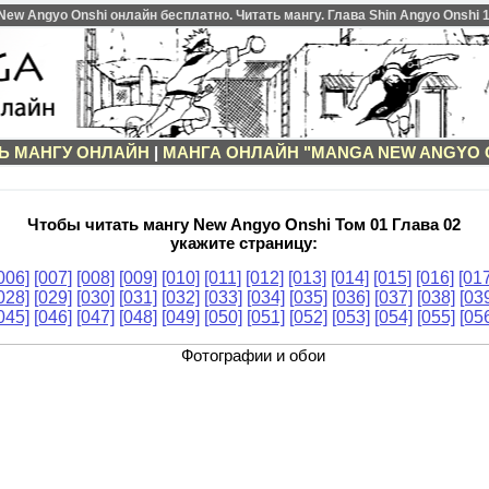
w Angyo Onshi онлайн бесплатно. Читать мангу. Глава Shin Angyo Onshi 1 
Ь МАНГУ ОНЛАЙН
|
МАНГА ОНЛАЙН "MANGA NEW ANGYO 
Чтобы читать мангу New Angyo Onshi Том 01 Глава 02
укажите страницу:
006]
[007]
[008]
[009]
[010]
[011]
[012]
[013]
[014]
[015]
[016]
[017
028]
[029]
[030]
[031]
[032]
[033]
[034]
[035]
[036]
[037]
[038]
[03
045]
[046]
[047]
[048]
[049]
[050]
[051]
[052]
[053]
[054]
[055]
[05