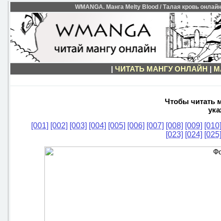
WMANGA. Манга Melty Blood / Талая кровь онлайн 
|
ЧИТАТЬ МАНГУ ОНЛАЙН
|
М
Чтобы читать м
ука
[001]
[002]
[003]
[004]
[005]
[006]
[007]
[008]
[009]
[010
[023]
[024]
[025