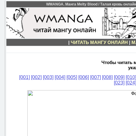
WMANGA. Манга Melty Blood / Талая кровь онлайн 
|
ЧИТАТЬ МАНГУ ОНЛАЙН
|
М
Чтобы читать м
ука
[001]
[002]
[003]
[004]
[005]
[006]
[007]
[008]
[009]
[010
[023]
[024