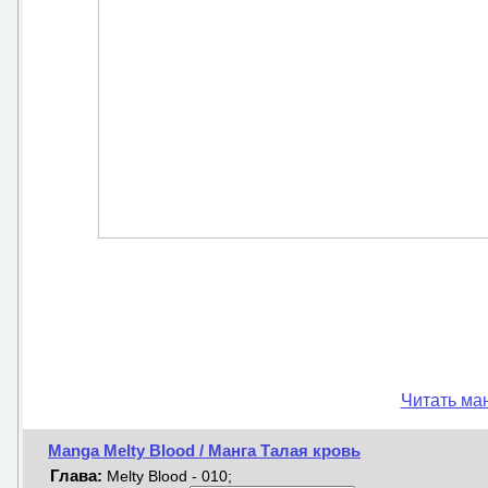
Читать ман
Manga Melty Blood / Манга Талая кровь
Глава:
Melty Blood - 010;