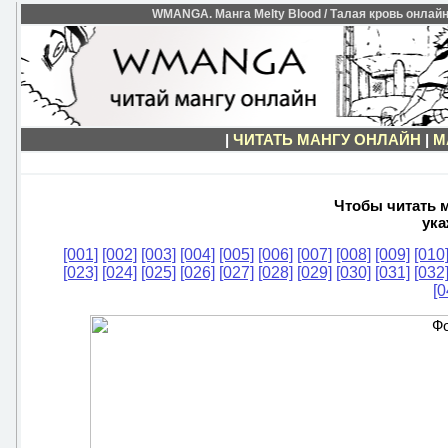
WMANGA. Манга Melty Blood / Талая кровь онлайн 
|
ЧИТАТЬ МАНГУ ОНЛАЙН
|
М
Чтобы читать м
ука
[001]
[002]
[003]
[004]
[005]
[006]
[007]
[008]
[009]
[010
[023]
[024]
[025]
[026]
[027]
[028]
[029]
[030]
[031]
[032
[0