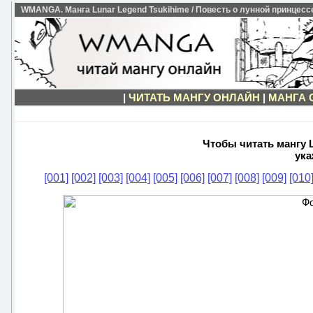
WMANGA. Манга Lunar Legend Tsukihime / Повесть о лунной принцессе 
|
ЧИТАТЬ МАНГУ ОНЛАЙН
|
МАНГА 
Чтобы читать мангу L
ука
[001]
[002]
[003]
[004]
[005]
[006]
[007]
[008]
[009]
[010