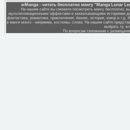
wManga - читать бесплатно мангу "Manga Lunar Le
На нашем сайте вы сможете посмотреть мангу бесплатно, в
мультипликационными эффектами и захватывающими историями дов
фантастика, романтика, приключения, бизнес, история, юмор и т.д.
в манге много - например, костюмы, слова. На нашем сайте представ
выбрать ту, к
По вопросам связанным с размещен