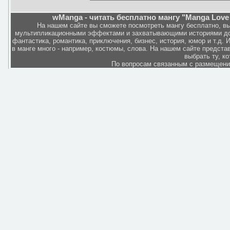
wManga - читать бесплатно мангу "Manga Love 
На нашем сайте вы сможете посмотреть мангу бесплатно, в
мультипликационными эффектами и захватывающими историями дов
фантастика, романтика, приключения, бизнес, история, юмор и т.д.
в манге много - например, костюмы, слова. На нашем сайте представ
выбрать ту, к
По вопросам связанным с размещен