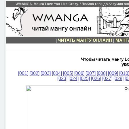
WMANGA. Манга Love You Like Crazy. / Люблю тебя до безумия онл
|
ЧИТАТЬ МАНГУ ОНЛАЙН
|
МАНГА
Чтобы читать мангу Lov
ука
[001]
[002]
[003]
[004]
[005]
[006]
[007]
[008]
[009]
[010
[023]
[024]
[025]
[026]
[027]
[028]
[0