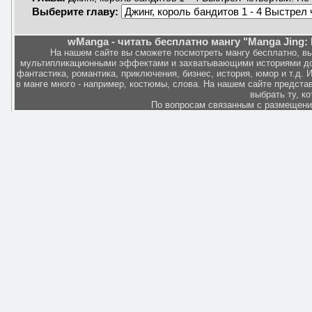
Выберите главу:
wManga - читать бесплатно мангу "Manga Jing: K
На нашем сайте вы сможете посмотреть мангу бесплатно, в
мультипликационными эффектами и захватывающими историями дов
фантастика, романтика, приключения, бизнес, история, юмор и т.д.
в манге много - например, костюмы, слова. На нашем сайте представ
выбрать ту, к
По вопросам связанным с размещен