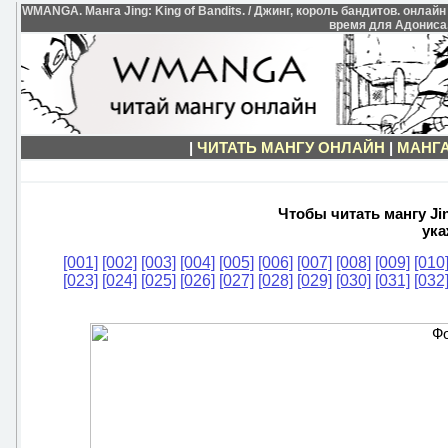
WMANGA. Манга Jing: King of Bandits. / Джинг, король бандитов. онлай
время для Адониса.
|
ЧИТАТЬ МАНГУ ОНЛАЙН
|
МАНГА
Чтобы читать мангу Jin
ука
[001]
[002]
[003]
[004]
[005]
[006]
[007]
[008]
[009]
[010
[023]
[024]
[025]
[026]
[027]
[028]
[029]
[030]
[031]
[032