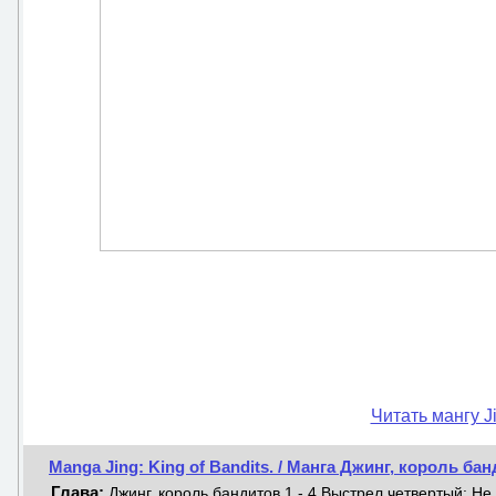
Читать мангу Ji
Manga Jing: King of Bandits. / Манга Джинг, король бан
Глава:
Джинг, король бандитов 1 - 4 Выстрел четвертый: Н