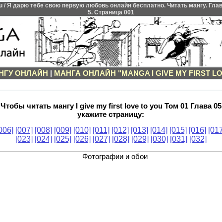
you / Я дарю тебе свою первую любовь онлайн бесплатно. Читать мангу. Гл
5. Страница 001
НГУ ОНЛАЙН
|
МАНГА ОНЛАЙН "MANGA I GIVE MY FIRST L
Чтобы читать мангу I give my first love to you Том 01 Глава 05
укажите страницу:
006]
[007]
[008]
[009]
[010]
[011]
[012]
[013]
[014]
[015]
[016]
[017
[023]
[024]
[025]
[026]
[027]
[028]
[029]
[030]
[031]
[032]