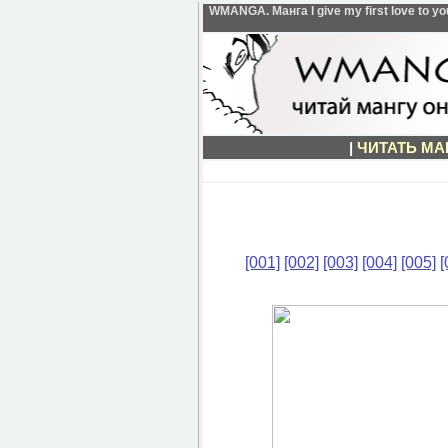
WMANGA. Манга I give my first love to 
|
ЧИТАТЬ МА
[001]
[002]
[003]
[004]
[005]
[