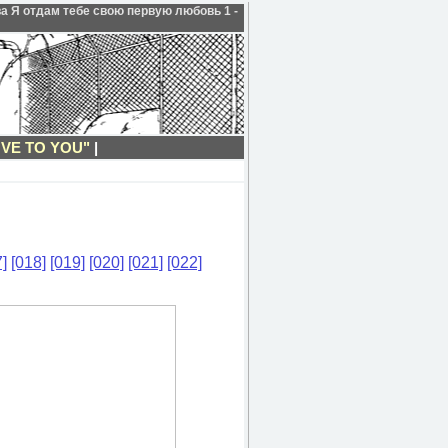
ава Я отдам тебе свою первую любовь 1 -
OVE TO YOU"
|
]
[018]
[019]
[020]
[021]
[022]