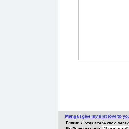
Manga I give my first love to
Глава:
Я отдам тебе свою первую
Выберите главу: