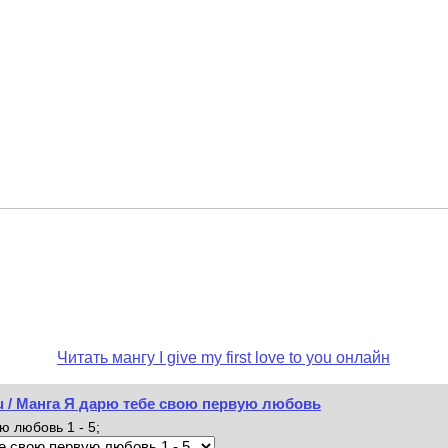
Читать мангу I give my first love to you онлайн
 you / Манга Я дарю тебе свою первую любовь
 любовь 1 - 5;