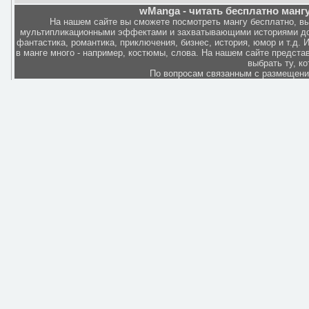
wManga - читать бесплатно мангу
На нашем сайте вы сможете посмотреть мангу бесплатно, в
мультипликационными эффектами и захватывающими историями дов
фантастика, романтика, приключения, бизнес, история, юмор и т.д.
в манге много - например, костюмы, слова. На нашем сайте представ
выбрать ту, к
По вопросам связанным с размещен