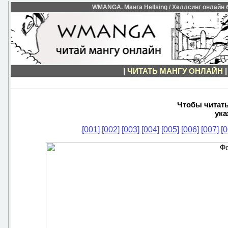
WMANGA. Манга Hellsing / Хеллсинг онлайн бе
|
ЧИТАТЬ МАНГУ ОНЛАЙН
Чтобы читать 
ука
[001]
[002]
[003]
[004]
[005]
[006]
[007]
[0