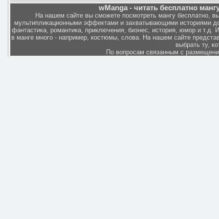
wManga - читать бесплатно мангу
На нашем сайте вы сможете посмотреть мангу бесплатно, в
мультипликационными эффектами и захватывающими историями дов
фантастика, романтика, приключения, бизнес, история, юмор и т.д.
в манге много - например, костюмы, слова. На нашем сайте представ
выбрать ту, к
По вопросам связанным с размещен