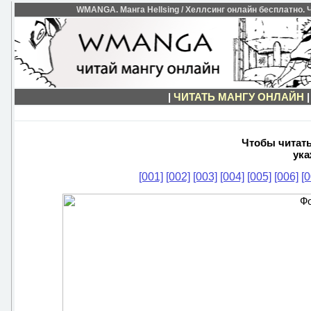
WMANGA. Манга Hellsing / Хеллсинг онлайн бесплатно. Чи
|
ЧИТАТЬ МАНГУ ОНЛАЙН
Чтобы читать 
ука
[001]
[002]
[003]
[004]
[005]
[006]
[0