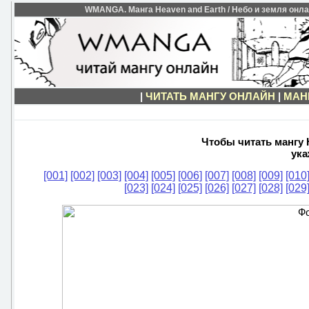
WMANGA. Манга Heaven and Earth / Небо и земля онлай
|
ЧИТАТЬ МАНГУ ОНЛАЙН
|
МАН
Чтобы читать мангу H
ука
[001]
[002]
[003]
[004]
[005]
[006]
[007]
[008]
[009]
[010
[023]
[024]
[025]
[026]
[027]
[028]
[029