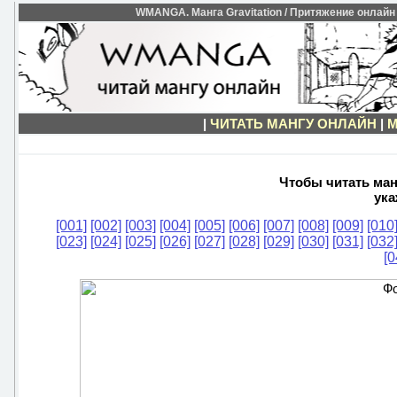
WMANGA. Манга Gravitation / Притяжение онлайн 
|
ЧИТАТЬ МАНГУ ОНЛАЙН
|
М
Чтобы читать манг
ука
[001]
[002]
[003]
[004]
[005]
[006]
[007]
[008]
[009]
[010
[023]
[024]
[025]
[026]
[027]
[028]
[029]
[030]
[031]
[032
[0