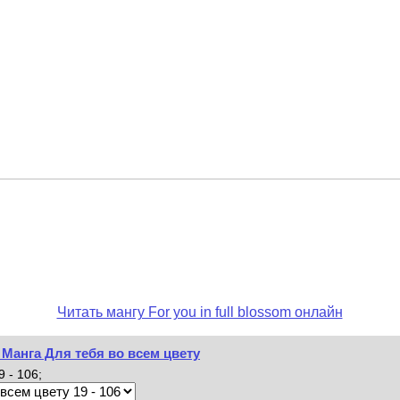
Читать мангу For you in full blossom онлайн
 / Манга Для тебя во всем цвету
 - 106;