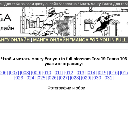
m / Для тебя во всем цвету онлайн бесплатно. Читать мангу. Глава Для тебя
АНГУ ОНЛАЙН
|
МАНГА ОНЛАЙН "MANGA FOR YOU IN FULL
Чтобы читать мангу For you in full blossom Том 19 Глава 106
укажите страницу:
006]
[007]
[008]
[009]
[010]
[011]
[012]
[013]
[014]
[015]
[016]
[017
[023]
[024]
[025]
[026]
[027]
[028]
[029]
[030]
[031]