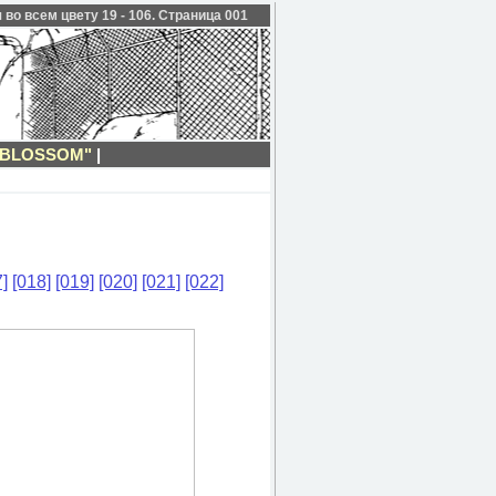
 во всем цвету 19 - 106. Страница 001
 BLOSSOM"
|
]
[018]
[019]
[020]
[021]
[022]