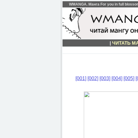
WMANGA. Манга For you in full blosso
|
ЧИТАТЬ М
[001]
[002]
[003]
[004]
[005]
[