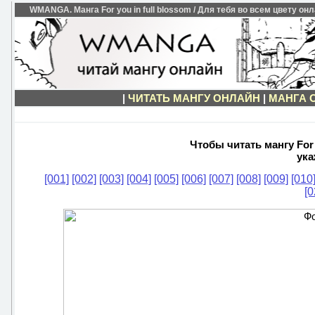
WMANGA. Манга For you in full blossom / Для тебя во всем цвету онл
|
ЧИТАТЬ МАНГУ ОНЛАЙН
|
МАНГА 
Чтобы читать мангу For 
ука
[001]
[002]
[003]
[004]
[005]
[006]
[007]
[008]
[009]
[010
[0