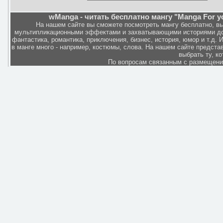
wManga - читать бесплатно мангу "Manga For you
На нашем сайте вы сможете посмотреть мангу бесплатно, в
мультипликационными эффектами и захватывающими историями дов
фантастика, романтика, приключения, бизнес, история, юмор и т.д.
в манге много - например, костюмы, слова. На нашем сайте представ
выбрать ту, к
По вопросам связанным с размещен