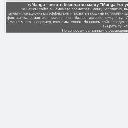
wManga - читать бесплатно мангу "Manga For you
На нашем сайте вы сможете посмотреть мангу бесплатно, в
мультипликационными эффектами и захватывающими историями дов
фантастика, романтика, приключения, бизнес, история, юмор и т.д.
в манге много - например, костюмы, слова. На нашем сайте представ
выбрать ту, к
По вопросам связанным с размещен