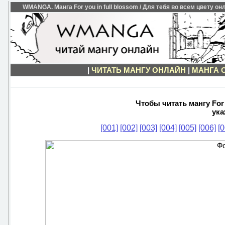
WMANGA. Манга For you in full blossom / Для тебя во всем цвету он
|
ЧИТАТЬ МАНГУ ОНЛАЙН
|
МАНГА 
Чтобы читать мангу For 
ука
[001]
[002]
[003]
[004]
[005]
[006]
[0