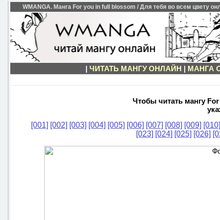
WMANGA. Манга For you in full blossom / Для тебя во всем цвету он
|
ЧИТАТЬ МАНГУ ОНЛАЙН
|
МАНГА 
Чтобы читать мангу For 
ука
[001]
[002]
[003]
[004]
[005]
[006]
[007]
[008]
[009]
[010
[023]
[024]
[025]
[026]
[0