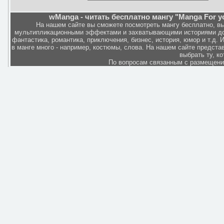
wManga - читать бесплатно мангу "Manga For you
На нашем сайте вы сможете посмотреть мангу бесплатно, в
мультипликационными эффектами и захватывающими историями дов
фантастика, романтика, приключения, бизнес, история, юмор и т.д.
в манге много - например, костюмы, слова. На нашем сайте представ
выбрать ту, к
По вопросам связанным с размещен