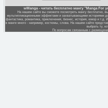
wManga - читать бесплатно мангу "Manga For you
На нашем сайте вы сможете посмотреть мангу бесплатно, в
мультипликационными эффектами и захватывающими историями дов
фантастика, романтика, приключения, бизнес, история, юмор и т.д.
в манге много - например, костюмы, слова. На нашем сайте представ
выбрать ту, к
По вопросам связанным с размещен