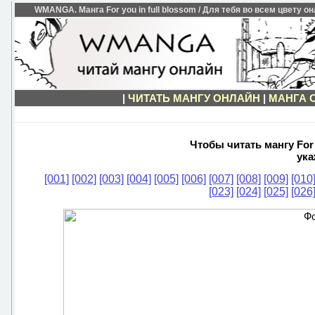
WMANGA. Манга For you in full blossom / Для тебя во всем цвету он
|
ЧИТАТЬ МАНГУ ОНЛАЙН
|
МАНГА 
Чтобы читать мангу For 
ука
[001]
[002]
[003]
[004]
[005]
[006]
[007]
[008]
[009]
[010
[023]
[024]
[025]
[026