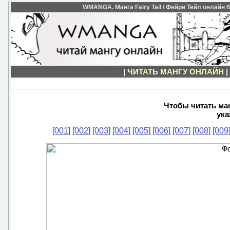
WMANGA. Манга Fairy Tail / Фейри Тейл онлайн бе
|
ЧИТАТЬ МАНГУ ОНЛАЙН
|
Чтобы читать манг
ука
[001]
[002]
[003]
[004]
[005]
[006]
[007]
[008]
[009