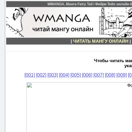
WMANGA. Манга Fairy Tail / Фейри Тейл онлайн бе
|
ЧИТАТЬ МАНГУ ОНЛАЙН
|
Чтобы читать манг
ука
[001]
[002]
[003]
[004]
[005]
[006]
[007]
[008]
[009]
[0