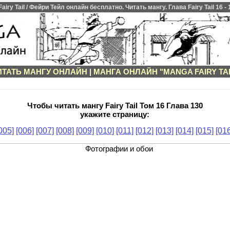
ry Tail / Фейри Тейл онлайн бесплатно. Читать мангу. Глава Fairy Tail 16 -
ИТАТЬ МАНГУ ОНЛАЙН
|
МАНГА ОНЛАЙН "MANGA FAIRY TAI
Чтобы читать мангу Fairy Tail Том 16 Глава 130
укажите страницу:
005]
[006]
[007]
[008]
[009]
[010]
[011]
[012]
[013]
[014]
[015]
[016