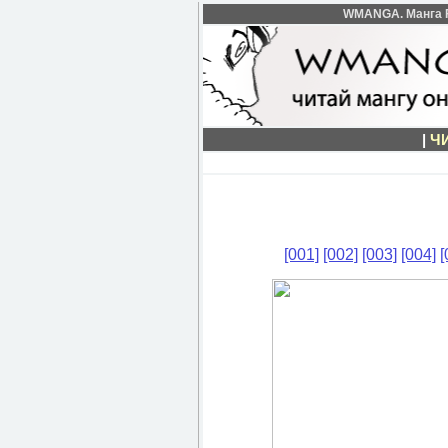
WMANGA. Манга Fai
|
Ч
[001]
[002]
[003]
[004]
[