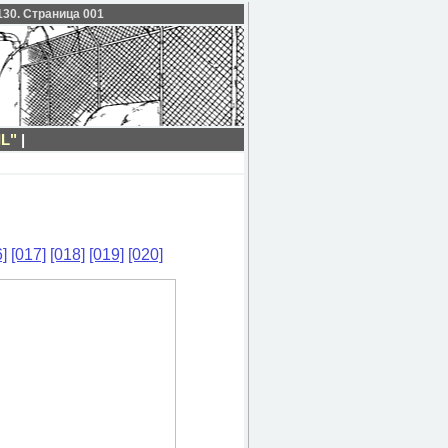
 130. Страница 001
L"
|
]
[017]
[018]
[019]
[020]