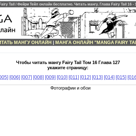
ry Tail / Фейри Тейл онлайн бесплатно. Читать мангу. Глава Fairy Tail 16 -
ИТАТЬ МАНГУ ОНЛАЙН
|
МАНГА ОНЛАЙН "MANGA FAIRY TAI
Чтобы читать мангу Fairy Tail Том 16 Глава 127
укажите страницу:
005]
[006]
[007]
[008]
[009]
[010]
[011]
[012]
[013]
[014]
[015]
[016