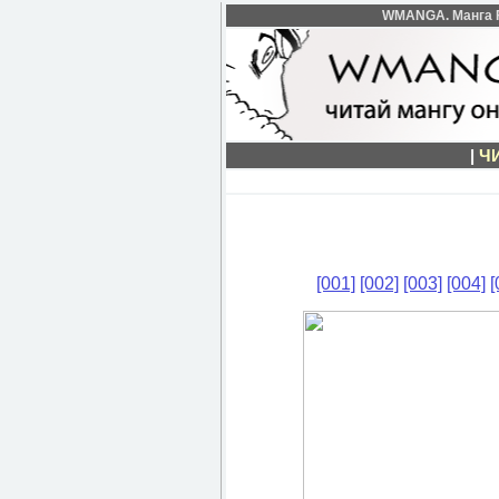
WMANGA. Манга Fai
|
Ч
[001]
[002]
[003]
[004]
[