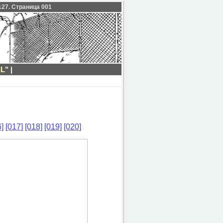
 127. Страница 001
L"
|
]
[017]
[018]
[019]
[020]