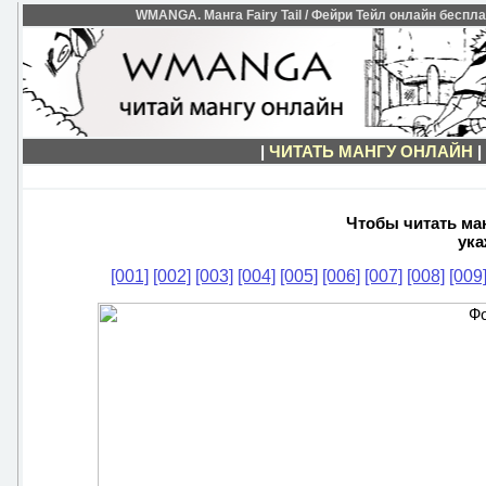
WMANGA. Манга Fairy Tail / Фейри Тейл онлайн бесплатн
|
ЧИТАТЬ МАНГУ ОНЛАЙН
|
Чтобы читать манг
ука
[001]
[002]
[003]
[004]
[005]
[006]
[007]
[008]
[009