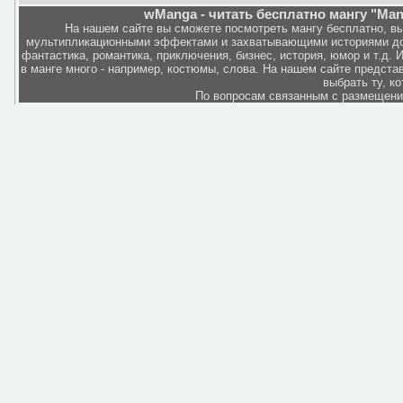
wManga - читать бесплатно мангу "Man
На нашем сайте вы сможете посмотреть мангу бесплатно, в
мультипликационными эффектами и захватывающими историями дов
фантастика, романтика, приключения, бизнес, история, юмор и т.д.
в манге много - например, костюмы, слова. На нашем сайте представ
выбрать ту, к
По вопросам связанным с размещен