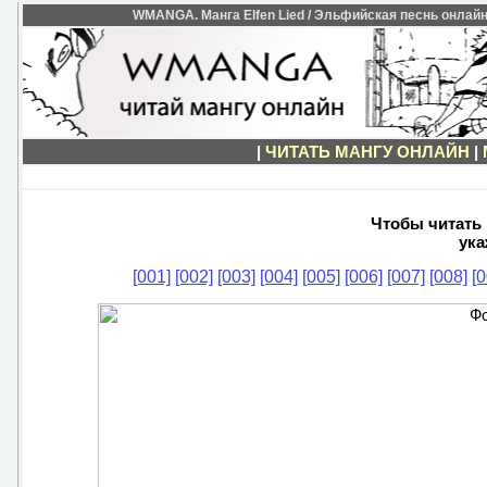
WMANGA. Манга Elfen Lied / Эльфийская песнь онлайн б
|
ЧИТАТЬ МАНГУ ОНЛАЙН
|
Чтобы читать м
ука
[001]
[002]
[003]
[004]
[005]
[006]
[007]
[008]
[0