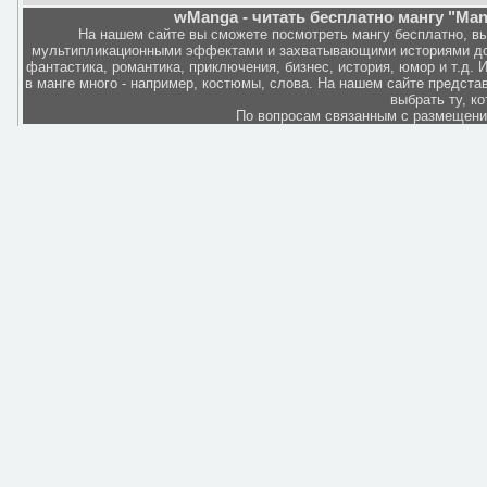
wManga - читать бесплатно мангу "Man
На нашем сайте вы сможете посмотреть мангу бесплатно, в
мультипликационными эффектами и захватывающими историями дов
фантастика, романтика, приключения, бизнес, история, юмор и т.д.
в манге много - например, костюмы, слова. На нашем сайте представ
выбрать ту, к
По вопросам связанным с размещен