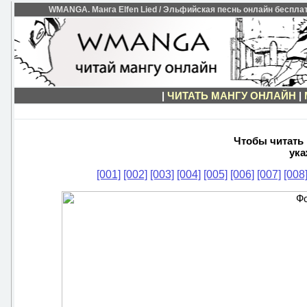
WMANGA. Манга Elfen Lied / Эльфийская песнь онлайн бесплатн
|
ЧИТАТЬ МАНГУ ОНЛАЙН
|
Чтобы читать м
ука
[001]
[002]
[003]
[004]
[005]
[006]
[007]
[008