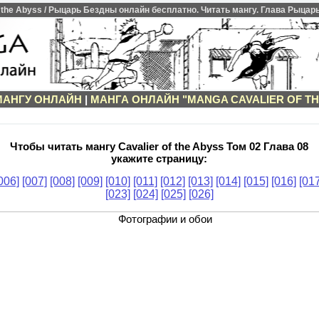
the Abyss / Рыцарь Бездны онлайн бесплатно. Читать мангу. Глава Рыцарь
МАНГУ ОНЛАЙН
|
МАНГА ОНЛАЙН "MANGA CAVALIER OF TH
Чтобы читать мангу Cavalier of the Abyss Том 02 Глава 08
укажите страницу:
006]
[007]
[008]
[009]
[010]
[011]
[012]
[013]
[014]
[015]
[016]
[017
[023]
[024]
[025]
[026]