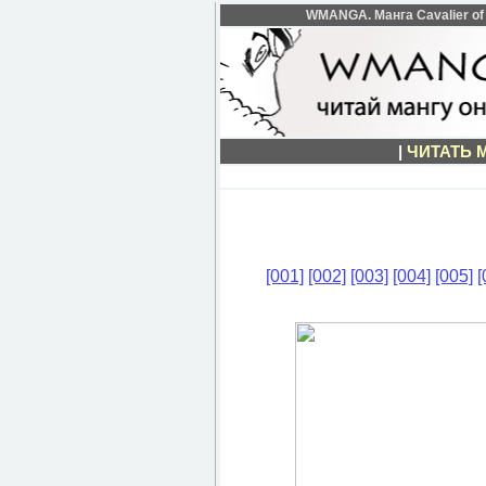
WMANGA. Манга Cavalier of 
|
ЧИТАТЬ 
[001]
[002]
[003]
[004]
[005]
[