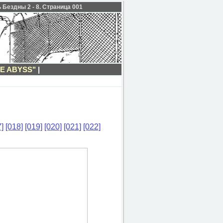
 Бездны 2 - 8. Страница 001
E ABYSS"
|
]
[018]
[019]
[020]
[021]
[022]