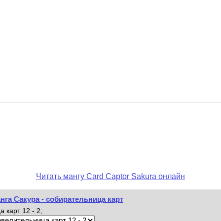
Читать мангу Card Captor Sakura онлайн
анга Сакура - собирательница карт
карт 12 - 2;