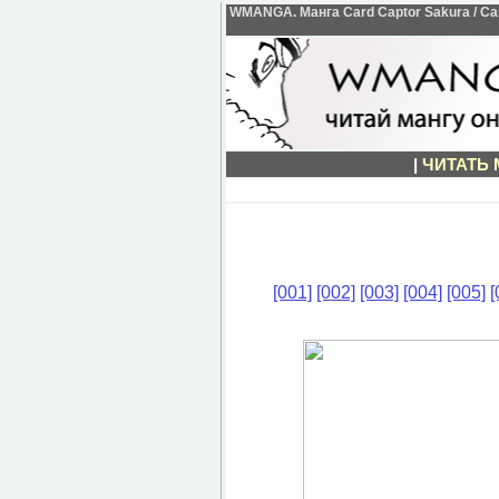
WMANGA. Манга Card Captor Sakura / Сак
|
ЧИТАТЬ
[001]
[002]
[003]
[004]
[005]
[