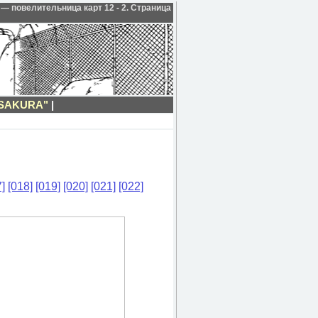
 — повелительница карт 12 - 2. Страница
SAKURA"
|
]
[018]
[019]
[020]
[021]
[022]