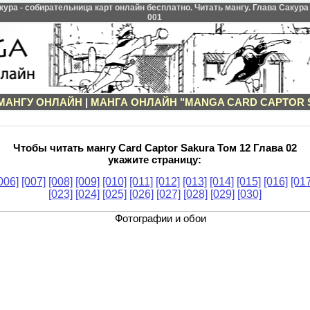
ура - собирательница карт онлайн бесплатно. Читать мангу. Глава Сакура
001
 МАНГУ ОНЛАЙН
|
МАНГА ОНЛАЙН "MANGA CARD CAPTOR 
Чтобы читать мангу Card Captor Sakura Том 12 Глава 02
укажите страницу:
006]
[007]
[008]
[009]
[010]
[011]
[012]
[013]
[014]
[015]
[016]
[017
[023]
[024]
[025]
[026]
[027]
[028]
[029]
[030]