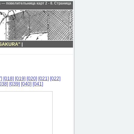
 — повелительница карт 2 - 8. Страница
SAKURA"
|
]
[018]
[019]
[020]
[021]
[022]
038]
[039]
[040]
[041]