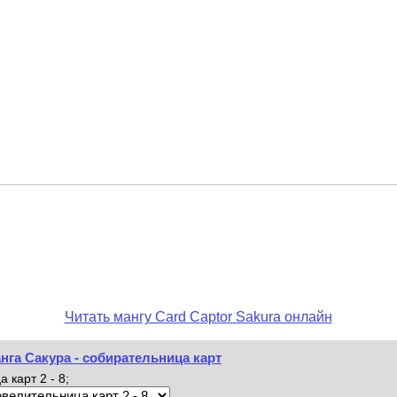
Читать мангу Card Captor Sakura онлайн
анга Сакура - собирательница карт
карт 2 - 8;