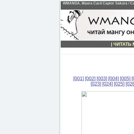
WMANGA. Манга Card Captor Sakura / Са
|
ЧИТАТЬ
[001]
[002]
[003]
[004]
[005]
[
[023]
[024]
[025]
[026