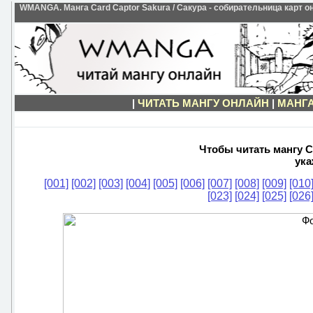
WMANGA. Манга Card Captor Sakura / Сакура - собирательница карт он
|
ЧИТАТЬ МАНГУ ОНЛАЙН
|
МАНГА
Чтобы читать мангу Ca
ука
[001]
[002]
[003]
[004]
[005]
[006]
[007]
[008]
[009]
[010
[023]
[024]
[025]
[026