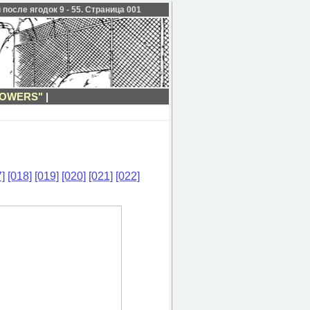
после ягодок 9 - 55. Страница 001
LOWERS"
|
]
[018]
[019]
[020]
[021]
[022]