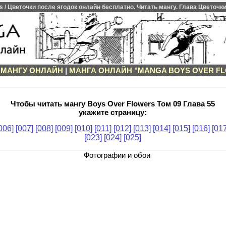
/ Цветочки после ягодок онлайн бесплатно. Читать мангу. Глава Цветочки 
 МАНГУ ОНЛАЙН
|
МАНГА ОНЛАЙН "MANGA BOYS OVER F
Чтобы читать мангу Boys Over Flowers Том 09 Глава 55
укажите страницу:
006]
[007]
[008]
[009]
[010]
[011]
[012]
[013]
[014]
[015]
[016]
[017
[023]
[024]
[025]