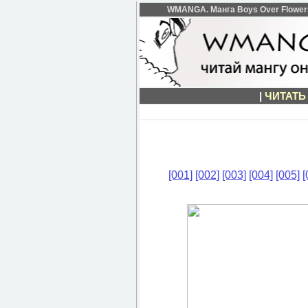
WMANGA. Манга Boys Over Flowers 
|
ЧИТАТЬ
[001]
[002]
[003]
[004]
[005]
[