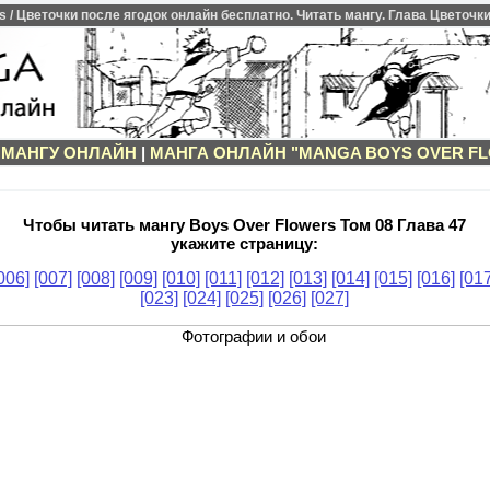
/ Цветочки после ягодок онлайн бесплатно. Читать мангу. Глава Цветочки 
 МАНГУ ОНЛАЙН
|
МАНГА ОНЛАЙН "MANGA BOYS OVER F
Чтобы читать мангу Boys Over Flowers Том 08 Глава 47
укажите страницу:
006]
[007]
[008]
[009]
[010]
[011]
[012]
[013]
[014]
[015]
[016]
[017
[023]
[024]
[025]
[026]
[027]