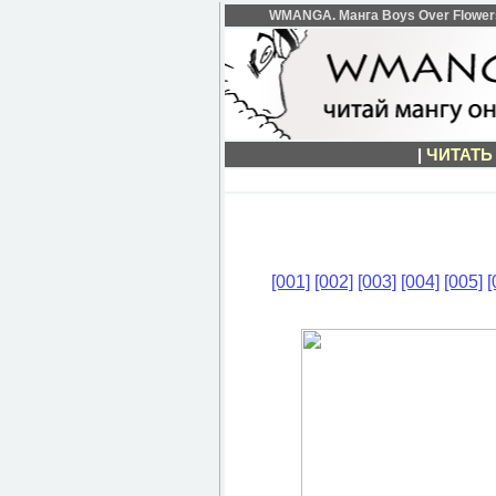
WMANGA. Манга Boys Over Flowers 
|
ЧИТАТЬ
[001]
[002]
[003]
[004]
[005]
[