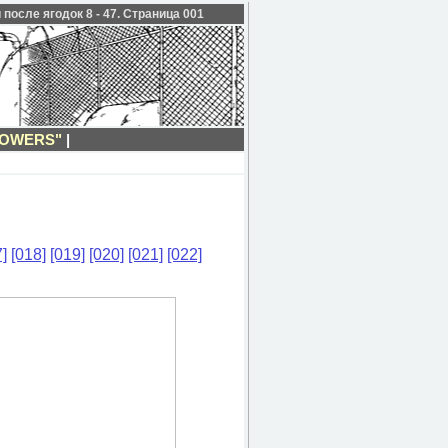
после ягодок 8 - 47. Страница 001
LOWERS"
|
]
[018]
[019]
[020]
[021]
[022]