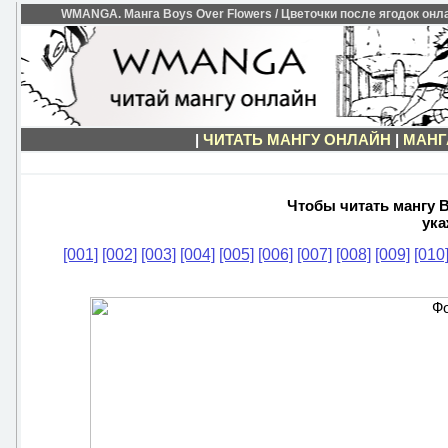
WMANGA. Манга Boys Over Flowers / Цветочки после ягодок онлай
|
ЧИТАТЬ МАНГУ ОНЛАЙН
|
МАНГ
Чтобы читать мангу B
ука
[001]
[002]
[003]
[004]
[005]
[006]
[007]
[008]
[009]
[010