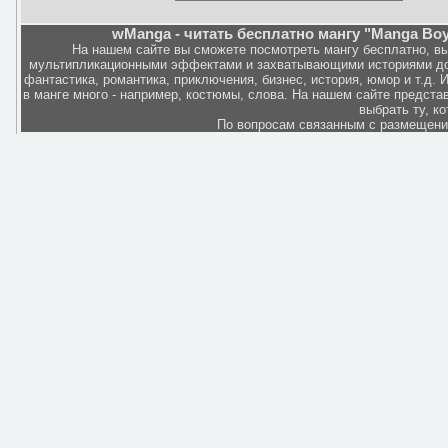
wManga - читать бесплатно мангу "Manga Boy
На нашем сайте вы сможете посмотреть мангу бесплатно, в
мультипликационными эффектами и захватывающими историями дов
фантастика, романтика, приключения, бизнес, история, юмор и т.д.
в манге много - например, костюмы, слова. На нашем сайте представ
выбрать ту, к
По вопросам связанным с размещен